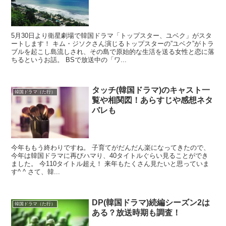
5月30日より衛星劇場で韓国ドラマ「トップスター、ユベク」がスタ
ートします！ キム・ジソクさん演じるトップスターの”ユベク”がトラ
ブルを起こし島流しされ、その島で原始的な生活を送る女性と恋に落
ちるというお話。 BSで放送中の「ワ...
タッチ(韓国ドラマ)のキャスト一
韓国ドラマ（た行）
覧や相関図！あらすじや感想ネタ
バレも
今年ももう終わりですね。 子育てがだんだん楽になってきたので、
今年は韓国ドラマに再びハマり、40タイトルぐらい見ることができ
ました。 今110タイトル超え！ 来年もたくさん見たいと思っていま
す^ ^ さて、韓...
DP(韓国ドラマ)続編シーズン2は
韓国ドラマ（た行）
ある？放送時期も調査！