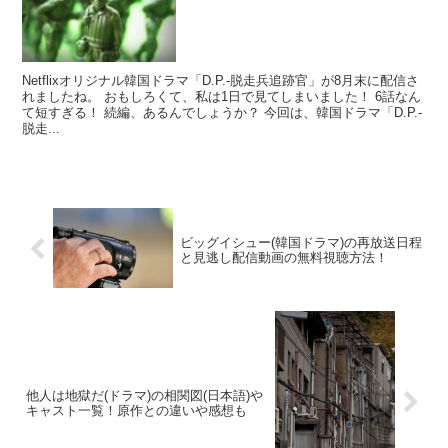
Netflixオリジナル韓国ドラマ「D.P.-脱走兵追跡官」が8月末に配信さ
れましたね。 おもしろくて、私は1日で見てしまいました！ 6話なん
て短すぎる！ 続編、あるんでしょうか？ 今回は、韓国ドラマ「D.P.-
脱走...
ビッグイシュー(韓国ドラマ)の再放送日程
と見逃し配信動画の無料視聴方法！
他人は地獄だ(ドラマ)の相関図(日本語)や
キャスト一覧！原作との違いや感想も