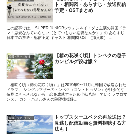
ト・相関図・あらすじ・放送配信
予定・OSTまとめ
この記事では、 SUPER JUNIORシウォン＆イ・ダヒ主演の韓国ドラ
マ「恋愛なんていらない（とてつもない恋愛なんか）」の あらすじ
日本での放送・配信予定 キャスト 相関図 OST（挿入歌） ...
【椿の花咲く頃】トンベクの息子
韓国ドラマ（た行）
カンピルグ役は誰？
「椿咲く頃（椿の花咲く頃）」は2019年9〜11月に韓国で放送された
ドラマ。 シングルマザーのトンベク（コン・ヒョジン）が社会的な
偏見にさらされながら、恋を成就するため七転八起していくラブロマ
ンス。 カン・ハヌルさんの除隊後復帰...
トップスターユベクの再放送は？
韓国ドラマ（た行）
見逃し配信動画を無料視聴する方
法も！