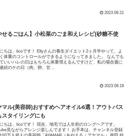
2023.09.21
やせるごはん】小松菜のごま和えレシピ(砂糖不使
にちは、licoです！ Ellyさんの養生ダイエット2ヶ月半やって、よ
く体重のコントロールができるようになってきました。 なんでも
ていいハレの日はもちろん体重増えるんですけど、私の場合週に
連続のケの日（肉、卵、甘...
2023.09.19
ヤマル(美容師)おすすめヘアオイル6選！アウトバス
もスタイリングにも
にちは、licoです！ 現在、地毛では人生初のロングヘアです。
utube見ながらアレンジ楽しんでます！ お手本は、チャンネル登録
100万人超えの美容師「AYAMAR（あやまる・アヤマル・ 柴田 紋