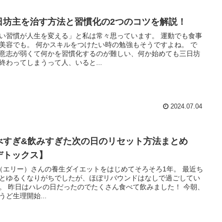
日坊主を治す方法と習慣化の2つのコツを解説！
い習慣が人生を変える」と私は常々思っています。 運動でも食事
美容でも。 何かスキルをつけたい時の勉強もそうですよね。 で
意志が弱くて何かを習慣化するのが難しい、何か始めても三日坊
終わってしまうって人、いると...
2024.07.04
べすぎ&飲みすぎた次の日のリセット方法まとめ
デトックス】
ly（エリー）さんの養生ダイエットをはじめてそろそろ1年。 最近ち
とゆるくなりがちでしたが、ほぼリバウンドはなしで過ごしてい
。 昨日はハレの日だったのでたくさん食べて飲みました！ 今朝、
うど生理開始...