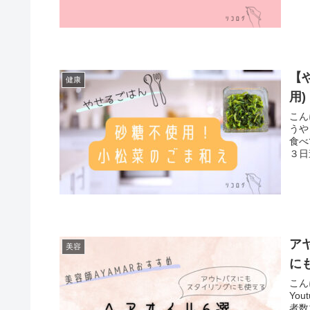
【
健康
用)
こん
うや
食べ
３日
ア
美容
に
こん
Yo
者数