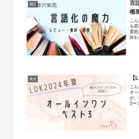
言
雑記
概
こん
を図
紫苑
終わ
【
美容
こん
オー
が、
2〜