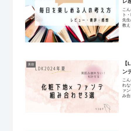
レ
こん
ト・
先生
教え
【
美容
ン
こん
れな
ァン
み合