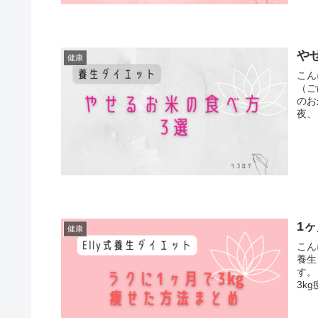
や
健康
こん
（ご
のお
夜、
1
健康
こん
養生
す。
3k