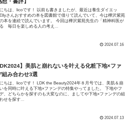
感想・書評】
にちは、licoです！ 以前も書きましたが、最近は養生ダイエッ
Ellyさんおすすめの本を図書館で借りて読んでいて、今は樺沢紫苑
の本を連続で読んでいます。 今回は樺沢紫苑先生の「精神科医が
る 毎日を楽しめる人の考え...
2024.07.16
LDK2024】美肌と崩れないを叶える化粧下地×ファ
デ組み合わせ3選
にちは、licoです！ LDK the Beauty2024年８月号では、美肌＆崩
いを同時に叶える下地×ファンデの特集やってました。 下地やフ
デ、どちらかを探すのも大変なのに、ましてや下地×ファンデの組
わせを探す...
2024.07.13