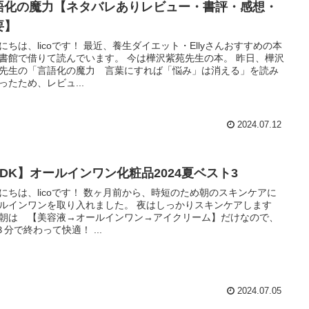
語化の魔力【ネタバレありレビュー・書評・感想・
要】
にちは、licoです！ 最近、養生ダイエット・Ellyさんおすすめの本
書館で借りて読んでいます。 今は樺沢紫苑先生の本。 昨日、樺沢
先生の「言語化の魔力 言葉にすれば「悩み」は消える」を読み
ったため、レビュ...
2024.07.12
LDK】オールインワン化粧品2024夏ベスト3
にちは、licoです！ 数ヶ月前から、時短のため朝のスキンケアに
ルインワンを取り入れました。 夜はしっかりスキンケアします
朝は 【美容液→オールインワン→アイクリーム】だけなので、
３分で終わって快適！ ...
2024.07.05