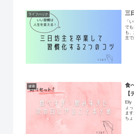
三
ライフハック
「い
でも
も、
主で
食
健康
【
El
ょっ
ます
ちょ