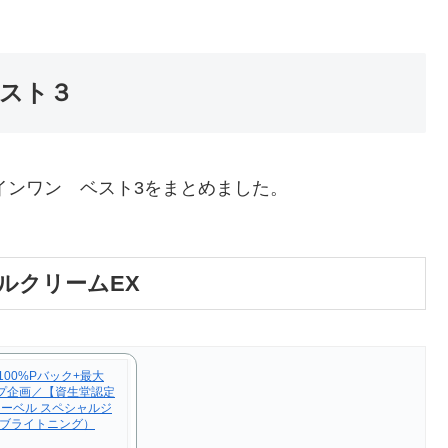
ベスト３
りオールインワン ベスト3をまとめました。
ルクリームEX
100%Pバック+最大
アップ企画／【資生堂認定
ーベル スペシャルジ
（ブライトニング）
g