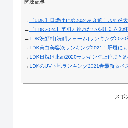
関連記事
→
【LDK】日焼け止め2024夏３選！水や
→
【LDK2024】美肌と崩れないを叶える化
→
LDK洗顔料(洗顔フォーム)ランキング202
→
LDK美白美容液ランキング2021！肝斑に
→
LDK日焼け止め2020ランキング上位ま
→
LDKのUV下地ランキング2021春最新版
スポ