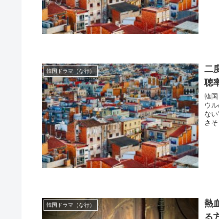
二
韓国ドラマ（な行）
聴
韓国
ウル
ない
さそ
熱
韓国ドラマ（な行）
る