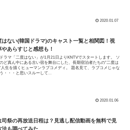
2020.01.07
度はない(韓国ドラマ)のキャスト一覧と相関図！視
率やあらすじと感想も！
ドラマ「二度はない」が1月21日よりKNTVでスタートします。 ソ
のど真ん中にある古い宿を舞台にした、長期宿泊者たちの‟二度は
”人生を描くヒューマンラブコメディ。 題名見て、ラブコメじゃな
う・・・と思いスルーして...
2020.01.06
血司祭の再放送日程は？見逃し配信動画を無料で見
方法も調べてみた