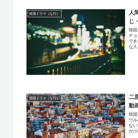
人
韓国ドラマ（な行）
じ
韓国
チョ
でき
な人
二
韓国ドラマ（な行）
動
韓国
ウル
ない
かけ