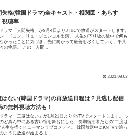
間失格(韓国ドラマ)全キャスト・相関図・あらす
・視聴率
ドラマ「人間失格」が9月4日よりJTBCで放送がスタートします。
ン・ドヨン、リュ・ジュンヨル出演。 人生の下り坂の途中で何も
なかったことに気づき、光に向かって最善を尽くしていく、平凡
々の物語。 この「人間...
2021.09.02
度はない(韓国ドラマ)の再放送日程は？見逃し配信
画の無料視聴方法も！
ドラマ「二度はない」が1月21日よりKNTVでスタートします。 ソ
のど真ん中にある古い宿を舞台にした、長期宿泊者たちの‟二度は
”人生を描くヒューマンラブコメディ。 韓国放送中にKNTVで追っ
のように放送が始まるよ...