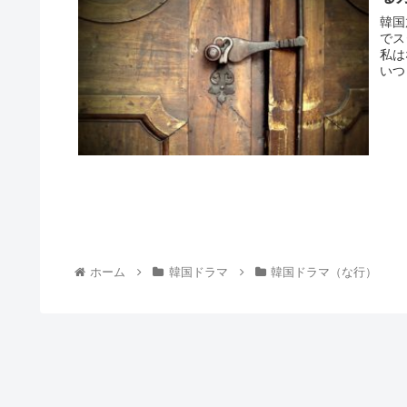
韓国
でス
私は
いつ
ホーム
韓国ドラマ
韓国ドラマ（な行）