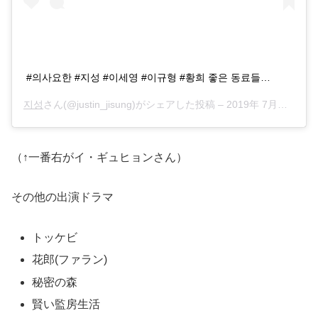
#의사요한 #지성 #이세영 #이규형 #황희 좋은 동료들…
지성
さん(@justin_jisung)がシェアした投稿 –
2019年 7月月18日午前4時43分PDT
（↑一番右がイ・ギュヒョンさん）
その他の出演ドラマ
トッケビ
花郎(ファラン)
秘密の森
賢い監房生活