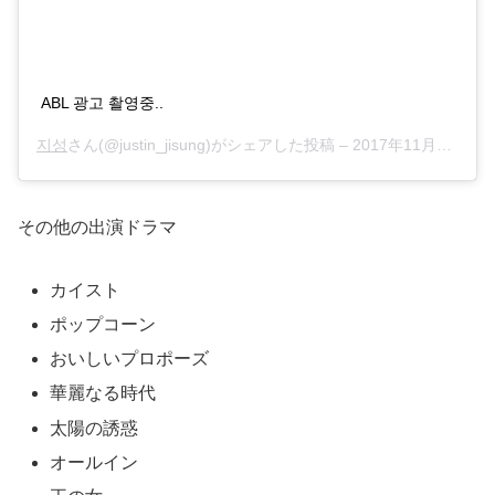
ABL 광고 촬영중..
지성
さん(@justin_jisung)がシェアした投稿 –
2017年11月月4日午後10時28分PDT
その他の出演ドラマ
カイスト
ポップコーン
おいしいプロポーズ
華麗なる時代
太陽の誘惑
オールイン