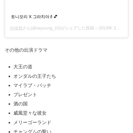
토니모리 X 그라치아💄💕
이세영
さん(@seyoung_10)がシェアした投稿 –
2019年 2月月23日午前1時20分PST
その他の出演ドラマ
大王の道
オンダルの王子たち
マイラブ・パッチ
プレゼント
酒の国
威風堂々な彼女
メリーゴーランド
チャングムの誓い