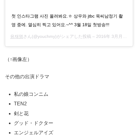
첫 인스타그램 사진 올려봐요.ㅎ 상우와 jtbc 욱씨남정기 촬
영 중에. 열심히 찍고 있어요.~^^ 3월 18일 첫방송!!!
유재명
さん(@youchmy)がシェアした投稿 –
2016年 3月月7日午後9時28分PST
（↑画像左）
その他の出演ドラマ
私の娘コンニム
TEN2
剣と花
グッド・ドクター
エンジェルアイズ