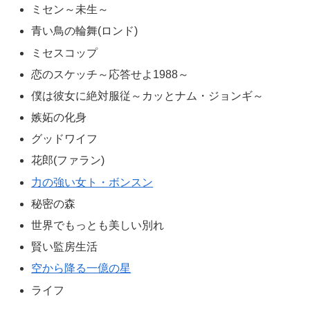
ミセン～未生～
青い鳥の輪舞(ロンド)
ミセスコップ
恋のスケッチ～応答せよ1988～
僕は彼女に絶対服従～カッとナム・ジョンギ～
嫉妬の化身
グッドワイフ
花郎(ファラン)
力の強い女ト・ボンスン
秘密の森
世界でもっとも美しい別れ
賢い監房生活
空から降る一億の星
ライフ