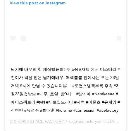
View this post on Instagram
남기애 배우의 첫 제작발표회✨✨ tvN #자백 에서 미스터리 #
진여사 역을 맡은 남기애배우. 매력뿜뿜 진여사는 오는 23일
저녁 9시에 만날 수 있습니다🤗 ⠀ #로맨스별책부록 후속 #3
월23일첫방송 #매주_토일_밤9시 ⠀ #남기애 #Namkeeae #
에이스팩토리 #tvN #새토일드라마 #자백 #이준호 #유재명 #
신현빈 #유성주 #최대훈 #kdrama #confession #acefactory
에이스팩토리 ACE FACTORY
さん(@acefactory.official)がシェアした投稿 –