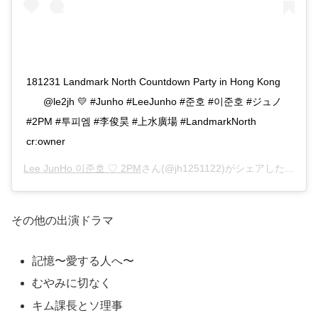
181231 Landmark North Countdown Party in Hong Kong
⠀⠀ @le2jh 💛 #Junho #LeeJunho #준호 #이준호 #ジュノ
#2PM #투피엠 #李俊昊 #上水廣場 #LandmarkNorth
cr:owner
Lee JunHo 이준호 ♡ 2PM
さん(@jh1251122)がシェアした投稿 –
その他の出演ドラマ
記憶〜愛する人へ〜
むやみに切なく
キム課長とソ理事