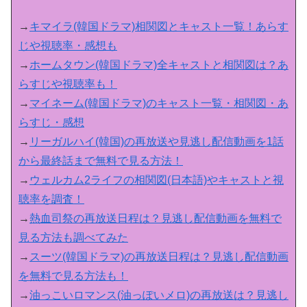
→
キマイラ(韓国ドラマ)相関図とキャスト一覧！あらす
じや視聴率・感想も
→
ホームタウン(韓国ドラマ)全キャストと相関図は？あ
らすじや視聴率も！
→
マイネーム(韓国ドラマ)のキャスト一覧・相関図・あ
らすじ・感想
→
リーガルハイ(韓国)の再放送や見逃し配信動画を1話
から最終話まで無料で見る方法！
→
ウェルカム2ライフの相関図(日本語)やキャストと視
聴率を調査！
→
熱血司祭の再放送日程は？見逃し配信動画を無料で
見る方法も調べてみた
→
スーツ(韓国ドラマ)の再放送日程は？見逃し配信動画
を無料で見る方法も！
→
油っこいロマンス(油っぽいメロ)の再放送は？見逃し