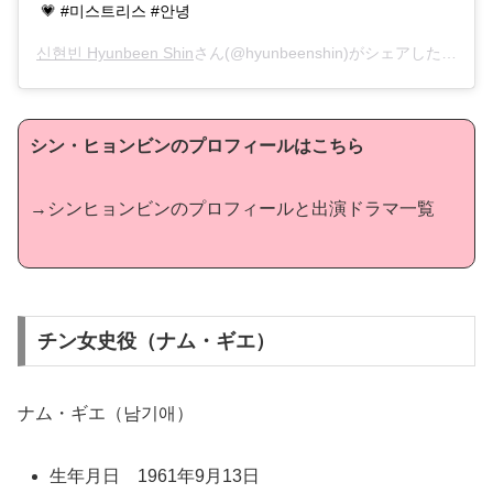
💗 #미스트리스 #안녕
신현빈 Hyunbeen Shin
さん(@hyunbeenshin)がシェアした投稿 –
シン・ヒョンビンのプロフィールはこちら
→シンヒョンビンのプロフィールと出演ドラマ一覧
チン女史役（ナム・ギエ）
ナム・ギエ（남기애）
生年月日 1961年9月13日