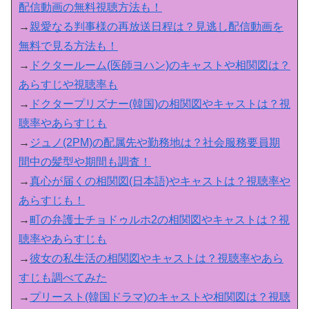
配信動画の無料視聴方法も！
→
親愛なる判事様の再放送日程は？見逃し配信動画を
無料で見る方法も！
→
ドクタールーム(医師ヨハン)のキャストや相関図は？
あらすじや視聴率も
→
ドクタープリズナー(韓国)の相関図やキャストは？視
聴率やあらすじも
→
ジュノ(2PM)の配属先や勤務地は？社会服務要員期
間中の髪型や期間も調査！
→
真心が届くの相関図(日本語)やキャストは？視聴率や
あらすじも！
→
町の弁護士チョドゥルホ2の相関図やキャストは？視
聴率やあらすじも
→
彼女の私生活の相関図やキャストは？視聴率やあら
すじも調べてみた
→
プリースト(韓国ドラマ)のキャストや相関図は？視聴