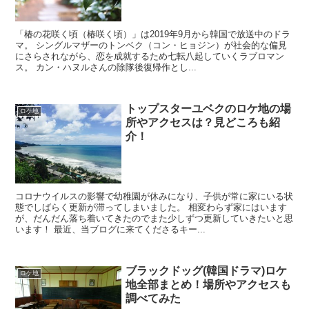
「椿の花咲く頃（椿咲く頃）」は2019年9月から韓国で放送中のドラ
マ。 シングルマザーのトンベク（コン・ヒョジン）が社会的な偏見
にさらされながら、恋を成就するため七転八起していくラブロマン
ス。 カン・ハヌルさんの除隊後復帰作とし...
トップスターユベクのロケ地の場
ロケ地
所やアクセスは？見どころも紹
介！
コロナウイルスの影響で幼稚園が休みになり、子供が常に家にいる状
態でしばらく更新が滞ってしまいました。 相変わらず家にはいます
が、だんだん落ち着いてきたのでまた少しずつ更新していきたいと思
います！ 最近、当ブログに来てくださるキー...
ブラックドッグ(韓国ドラマ)ロケ
ロケ地
地全部まとめ！場所やアクセスも
調べてみた