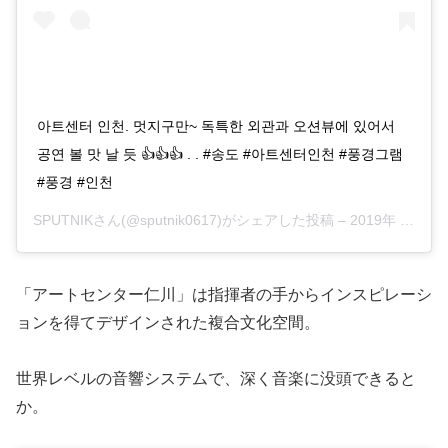
아트센터 인천. 멋지구만~ 독특한 외관과 오션뷰에 있어서
공연 볼 맛 날 듯 👍👍👍 . . #송도 #아트센터인천 #풍경그램
#풍경 #인천
SPUTNIKさん(@sputnik0617)がシェアした投稿 –
2019年 5月月1日午前1時32分PDT
「アートセンター仁川」は指揮者の手からインスピレーシ
ョンを得てデザインされた複合文化空間。
世界レベルの音響システムで、深く音楽に没頭できると
か。