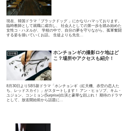
現在、韓国ドラマ「ブラックドッグ 」にかなりハマっております。
臨時教師として就職に成功し、 社会人としての第一歩を踏み始めた
女性コ・ハヌルが、 学校の中で、自分の夢を守りながら、孤軍奮闘
する姿を描いていくお話。 生徒よりも先生...
ホンチョンギの撮影ロケ地はど
ロケ地
こ？場所やアクセスも紹介！
8月30日よりSBS新ドラマ「ホンチョンギ（紅天機、赤空の恋人た
ち、レッドスカイ）」がスタートします！ アン・ヒョソプ、キム・
ユジョン、コンミョン(5urprise)出演と豪華な顔ぶれ！ 期待のドラマ
として、放送開始前から話題に...