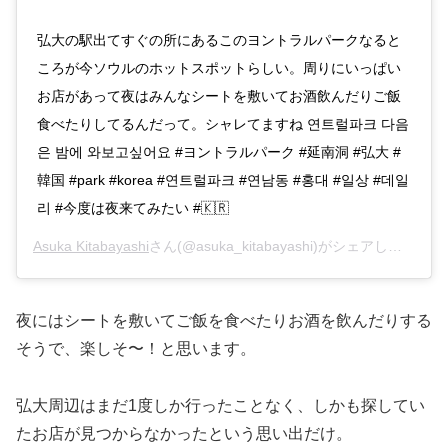
弘大の駅出てすぐの所にあるこのヨントラルパークなると
ころが今ソウルのホットスポットらしい。周りにいっぱい
お店があって夜はみんなシートを敷いてお酒飲んだりご飯
食べたりしてるんだって。シャレてますね 연트럴파크 다음
은 밤에 와보고싶어요 #ヨントラルパーク #延南洞 #弘大 #
韓国 #park #korea #연트럴파크 #연남동 #홍대 #일상 #데일
리 #今度は夜来てみたい #🇰🇷
Asuka Kitabayashi
さん(@asuka_kitabayashi)がシェアした投稿 –
夜にはシートを敷いてご飯を食べたりお酒を飲んだりする
そうで、楽しそ〜！と思います。
弘大周辺はまだ1度しか行ったことなく、しかも探してい
たお店が見つからなかったという思い出だけ。