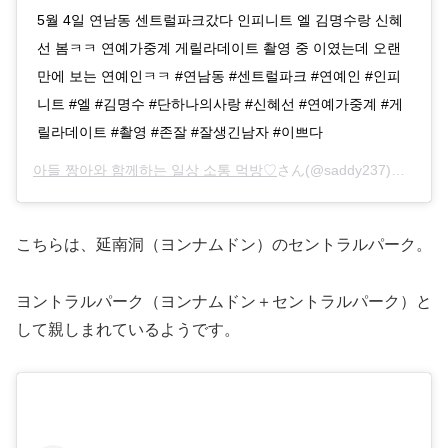
5월 4일 연남동 센트럴파크갔다 인피니트 엘 김명수랑 신혜
선 봄ㅋㅋ 연예가중계 게릴라데이트 촬영 중 이였는데 오랜
만에 보는 연예인ㅋㅋ #연남동 #센트럴파크 #연예인 #인피
니트 #엘 #김명수 #단하나의사랑 #신혜선 #연예가중계 #게
릴라데이트 #촬영 #존잘 #잘생긴남자 #이쁘다
아들 짱아와 함께하는 일상 소통 먹방♡
さん(@saddy237)がシェアした投稿 –
こちらは、延南洞（ヨンナムドン）のセントラルパーク。
ヨントラルパーク（ヨンナムドン＋セントラルパーク）と
して親しまれているようです。