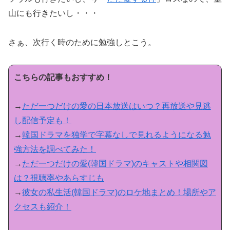
山にも行きたいし・・・
さぁ、次行く時のために勉強しとこう。
こちらの記事もおすすめ！
→
ただ一つだけの愛の日本放送はいつ？再放送や見逃
し配信予定も！
→
韓国ドラマを独学で字幕なしで見れるようになる勉
強方法を調べてみた！
→
ただ一つだけの愛(韓国ドラマ)のキャストや相関図
は？視聴率やあらすじも
→
彼女の私生活(韓国ドラマ)のロケ地まとめ！場所やア
クセスも紹介！