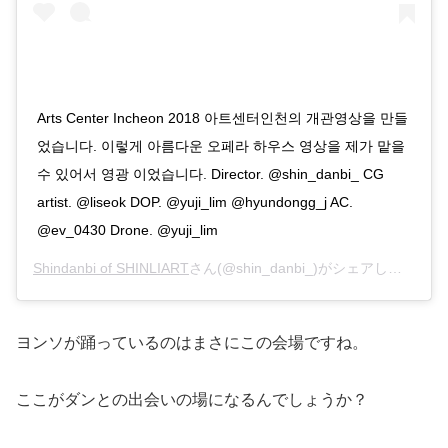
Arts Center Incheon 2018 아트센터인천의 개관영상을 만들
었습니다. 이렇게 아름다운 오페라 하우스 영상을 제가 맡을
수 있어서 영광 이었습니다. Director. @shin_danbi_ CG
artist. @liseok DOP. @yuji_lim @hyundongg_j AC.
@ev_0430 Drone. @yuji_lim
Shindanbi of SHINLIART
さん(@shin_danbi_)がシェアした投稿 –
ヨンソが踊っているのはまさにこの会場ですね。
ここがダンとの出会いの場になるんでしょうか？