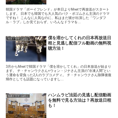
韓国ドラマ「ボーイフレンド」が本日よりMnetで再放送がスタート
します。 日本でも韓国でも大人気のパク・ボゴムさん主演のドラマ
ですね！ こんなに人気なのに、私はまだ彼が出演した「ワンダフ
ル・ラブ」しか見ておらず、いろんなドラマを...
僕を溶かしてくれの日本再放送日
韓国ドラマ（は行）
程と見逃し配信フル動画の無料視
聴方法！
3月からMnetで韓国ドラマ「僕を溶かしてくれ」の日本放送が始まり
ます。 チ・チャンウクさん×ウォン・ジナさん主演の“冷凍人間”とい
う運命を背負った2人のラブコメディ。 チ・チャンウクさん除隊後復
帰作としても話題になっていますし...
ハンムラビ法廷の見逃し配信動画
韓国ドラマ（は行）
を無料で見る方法は？再放送日程
も！