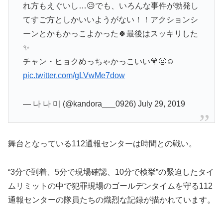
れ方もえぐいし…😥でも、いろんな事件が勃発し
てすご方としかいいようがない！！アクションシ
ーンとかもかっこよかった🍀最後はスッキリした
✨
チャン・ヒョクめっちゃかっこいい🍭😣☺
pic.twitter.com/gLVwMe7dow
— 나 나 미 (@kandora___0926) July 29, 2019
舞台となっている112通報センターは時間との戦い。
“3分で到着、5分で現場確認、10分で検挙”の緊迫したタイ
ムリミットの中で犯罪現場のゴールデンタイムを守る112
通報センターの隊員たちの熾烈な記録が描かれています。