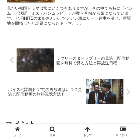
見たい韓国ドラマは常にいくつもありますが、その中でも特に「ハン
ムラビ法廷（ミス・ハンムラビ）」が数ヶ月前から気になっていま
す。 INFINITEのエルさんが、ツンデレ超エリート判事を演じ、新境
地を開拓したと話題になったドラマ。 ...
ラブリースターラブリーの見逃し配信動
画を無料で見る方法と再放送日程！
ボイス2(韓国ドラマ)の再放送はいつ？見
逃し配信動画の無料視聴方法も！
コメント
ホーム
検索
トップ
サイドバー