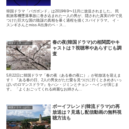
韓国ドラマ「バガボンド」は2019年9〜11月に放送されました。 民
航旅客機墜落事故に巻き込まれた一人の男が、隠された真実の中で見
つけた巨大な国の陰謀の真相を暴く過程を描くスパイドラマ。 イ・
スンギさんとmiss A出身のペ・ス...
春の夜(韓国ドラマ)の相関図やキ
韓国ドラマ（は行）
ャストは？視聴率やあらすじも調
査
5月22日に韓国ドラマ「春の夜（ある春の夜に）」が初放送を迎えま
す！ 『ある春の日、2人の男女がただ愛を見つけに行くときめきいっ
ぱいのロマンスドラマ』をハン・ジミンとチョン・ヘインが演じま
す。 「よくおごってくれる綺麗なお姉さん...
ボーイフレンド(韓流ドラマ)の再
韓国ドラマ（は行）
放送は？見逃し配信動画の無料視
聴方法も