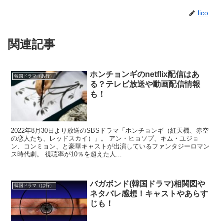
lico
関連記事
ホンチョンギのnetflix配信はあ
韓国ドラマ（あ行）
る？テレビ放送や動画配信情報
も！
2022年8月30日より放送のSBSドラマ「ホンチョンギ（紅天機、赤空
の恋人たち、レッドスカイ）」。 アン・ヒョソプ、キム・ユジョ
ン、コンミョン、と豪華キャストが出演しているファンタジーロマン
ス時代劇。 視聴率が10％を超えた人...
バガボンド(韓国ドラマ)相関図や
韓国ドラマ（は行）
ネタバレ感想！キャストやあらす
じも！