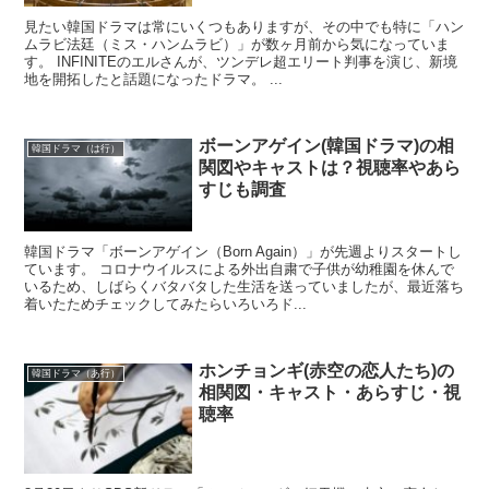
見たい韓国ドラマは常にいくつもありますが、その中でも特に「ハン
ムラビ法廷（ミス・ハンムラビ）」が数ヶ月前から気になっていま
す。 INFINITEのエルさんが、ツンデレ超エリート判事を演じ、新境
地を開拓したと話題になったドラマ。 ...
ボーンアゲイン(韓国ドラマ)の相
韓国ドラマ（は行）
関図やキャストは？視聴率やあら
すじも調査
韓国ドラマ「ボーンアゲイン（Born Again）」が先週よりスタートし
ています。 コロナウイルスによる外出自粛で子供が幼稚園を休んで
いるため、しばらくバタバタした生活を送っていましたが、最近落ち
着いたためチェックしてみたらいろいろド...
ホンチョンギ(赤空の恋人たち)の
韓国ドラマ（あ行）
相関図・キャスト・あらすじ・視
聴率