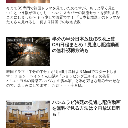
今までBS専門で韓国ドラマを見ていたのですが、もっと早く見た
い！という欲が強くなり、 ついにスカパーの韓流セットを契約する
ことにしました〜 もう少しで設置です！ 「日本初放送」のドラマが
たくさん見れるし、何より韓国での放送後数...
半分の半分日本放送(BS地上波
韓国ドラマ（は行）
CS)日程まとめ！見逃し配信動画
の無料視聴方法も
韓国ドラマ「半分の半分」が明日8月21日よりMnetでスタートしま
す！ チョン・ヘインくん出演×「ショッピング王ルイ」の監督
×「ユ・ヨルの音楽アルバム」の脚本家、と私が好きな組み合わせな
ので、楽しみにしてます！ ただ・・・今月M...
ハンムラビ法廷の見逃し配信動画
韓国ドラマ（は行）
を無料で見る方法は？再放送日程
も！