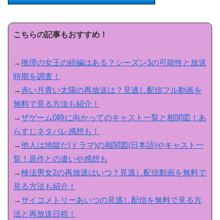
こちらの記事もおすすめ！
→
推理の女王の続編はある？シーズン3の可能性と放送
時期を調査！
→
赤い月青い太陽の再放送は？見逃し配信フル動画を
無料で見る方法も紹介！
→
ザゲーム0時に向かってのキャスト一覧と相関図！あ
らすじネタバレ感想も！
→
他人は地獄だ(ドラマ)の相関図(日本語)やキャスト一
覧！原作との違いや感想も
→
検法男女2の再放送はいつ？見逃し配信動画を無料で
見る方法も紹介！
→
サイコメトリーあいつの見逃し配信を無料で見る方
法と再放送日程！