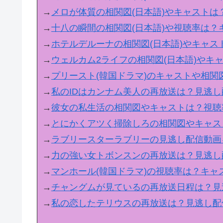
→
メロが体質の相関図(日本語)やキャスト
→
十八の瞬間の相関図(日本語)や視聴率は
→
ホテルデルーナの相関図(日本語)やキャ
→
ウェルカム2ライフの相関図(日本語)やキ
→
プリースト(韓国ドラマ)のキャストや相
→
私のIDはカンナム美人の再放送は？見逃
→
彼女の私生活の相関図やキャストは？視聴
→
とにかくアツく掃除しろの相関図やキャス
→
ラブリースターラブリーの見逃し配信動画
→
力の強い女トボンスンの再放送は？見逃し
→
マンホール(韓国ドラマ)の視聴率は？キ
→
チャングムが見ているの再放送日程は？見
→
私の恋したテリウスの再放送は？見逃し配