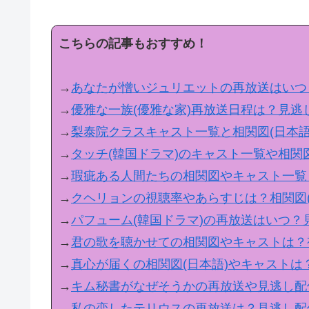
こちらの記事もおすすめ！
→
あなたが憎いジュリエットの再放送はいつ
→
優雅な一族(優雅な家)再放送日程は？見
→
梨泰院クラスキャスト一覧と相関図(日本
→
タッチ(韓国ドラマ)のキャスト一覧や相
→
瑕疵ある人間たちの相関図やキャスト一覧
→
クヘリョンの視聴率やあらすじは？相関図
→
パフューム(韓国ドラマ)の再放送はいつ
→
君の歌を聴かせての相関図やキャストは？
→
真心が届くの相関図(日本語)やキャストは
→
キム秘書がなぜそうかの再放送や見逃し配
→
私の恋したテリウスの再放送は？見逃し配