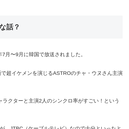
んな話？
8年7月〜9月に韓国で放送されました。
で超イケメンを演じるASTROのチャ・ウヌさん主演
ャラクターと主演2人のシンクロ率がすごい！という
が、JTBC（ケーブルテレビ）なので十分といったと