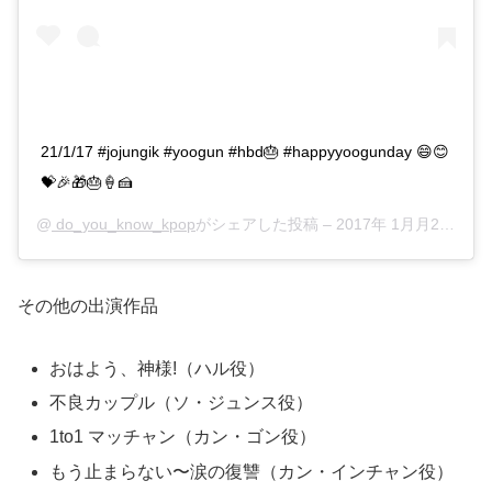
21/1/17 #jojungik #yoogun #hbd🎂 #happyyoogunday 😄😊
💝🎉🎁🎂🍦🍰
@
do_you_know_kpop
がシェアした投稿 –
2017年 1月月21日午前8時27分PST
その他の出演作品
おはよう、神様!（ハル役）
不良カップル（ソ・ジュンス役）
1to1 マッチャン（カン・ゴン役）
もう止まらない〜涙の復讐（カン・インチャン役）