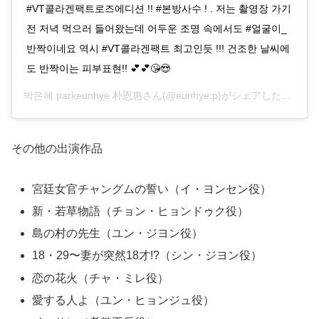
#VT콜라겐팩트로즈에디션 !! #본방사수 ! . 저는 촬영장 가기
전 저녁 먹으러 들어왔는데 어두운 조명 속에서도 #얼굴이_
반짝이네요 역시 #VT콜라겐팩트 최고인듯 !!! 건조한 날씨에
도 반짝이는 피부표현!! 💕💕😘😍
박은혜 parkeunhye 朴恩惠さん(@eunhye.p)がシェアした投稿 –
その他の出演作品
宮廷女官チャングムの誓い（イ・ヨンセン役）
新・若草物語（チョン・ヒョンドゥク役）
島の村の先生（ユン・ジヨン役）
18・29〜妻が突然18才!?（シン・ジヨン役）
恋の花火（チャ・ミレ役）
愛する人よ（ユン・ヒョンジュ役）