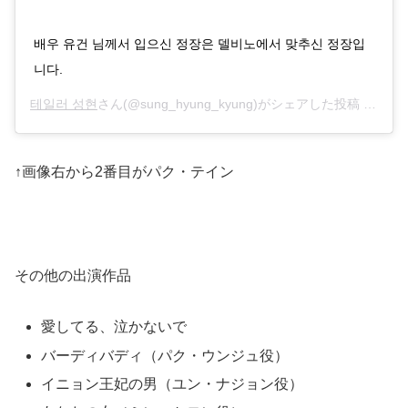
배우 유건 님께서 입으신 정장은 델비노에서 맞추신 정장입
니다.
테일러 성현
さん(@sung_hyung_kyung)がシェアした投稿 –
201
↑画像右から2番目がパク・テイン
その他の出演作品
愛してる、泣かないで
バーディバディ（パク・ウンジュ役）
イニョン王妃の男（ユン・ナジョン役）