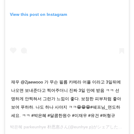
View this post on Instagram
재우 @2jaewooo 가 무슨 필름 카메라 어플 이라고 3일뒤에
나오면 보내준다고 찍어주더니 진짜 3일 만에 받음 ㅋㅋ 선
명하게 안찍혀서 그런가 느낌이 좋다. 보정한 피부처럼 좋아
보여 푸하하. 나도 하나 사야지 ㅋㅋ😁😁😁#쉐프님_면도하
세요. ㅋㅋ #박은혜 #달콤한원수 #이재우 #유건 #허형규
박은혜 parkeunhye 朴恩惠さん(@eunhye.p)がシェアした投稿 –