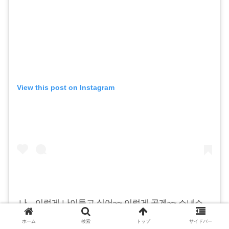
View this post on Instagram
나 .. 이렇게 나이들고 싶어~~ 이렇게 곱게~~ 소녀소
녀하게~~~그리고 열정적이게~~~ #이보희 샘 #김희
ホーム
検索
トップ
サイドバー