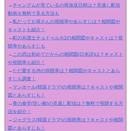
→
チャングムが見ているの再放送日程は？見逃し配信
動画を無料で見る方法も
→
私だってお母さんの視聴率やあらすじは？相関図や
キャストも紹介！
→
町の弁護士チョドゥルホ2の相関図やキャストは？視
聴率やあらすじも
→
この恋は初めてだからの相関図(日本語)は？キャスト
や視聴率も紹介！
→
ただ愛する仲の視聴率は？相関図やキャストとあら
すじも調査！
→
マンホール(韓国ドラマ)の視聴率は？キャストや相関
図とあらすじも！
→
青の食堂(甘い敵)の見逃し配信は？無料で視聴する方
法を紹介！
→
ジャグラス(韓国ドラマ)の視聴率は？キャストや相関
図とあらすじも！