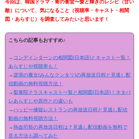
今回は、韓国ドラマ・青の食堂〜愛と輝きのレシピ（甘い
敵）について、気になること（視聴率・キャスト・相関
図・あらすじ）を調査してみたいと思います！
こちらの記事もおすすめ♪
→
コンデインターンの相関図(日本語)とキャスト一覧！
あらすじや視聴率も！
→
逆境の魔女(みんなクンタリ)の再放送日程と見逃し配
信動画の無料視聴方法！
→
梨泰院クラスキャスト一覧と相関図(日本語)！ネタバ
レあらすじや原作との違いも
→
ハッピー煉獄レストランの再放送日程と見逃し配信
動画の無料視聴方法！
→
熱血司祭の再放送日程は？見逃し配信動画を無料で
見る方法も調べてみた