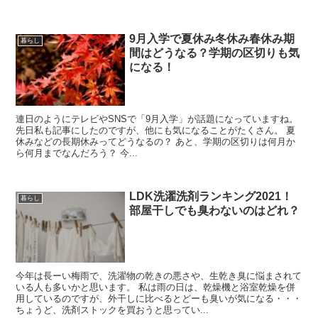
9月入学で夏休み冬休み春休み期
暮らし
間はどうなる？学期の区切りも気
になる！
連日のようにテレビやSNSで「9月入学」が話題になっていますね。
先日私も記事にしたのですが、他にも気になることがたくさん。 夏
休みなどの長期休みってどうなるの？ あと、学期の区切りは何月か
ら何月までなんだろう？ 今...
LDK洗濯洗剤ランキング2021！
暮らし
部屋干しでも臭わないのはどれ？
今年は長ーい梅雨で、洗濯物の乾きの悪さや、生乾き臭に悩まされて
いる人も多いかと思います。 私は雨の日は、乾燥機と浴室乾燥を併
用しているのですが、外干しに比べるとどーも臭いが気になる・・・
ちょうど、洗剤ストックを買おうと思ってい...