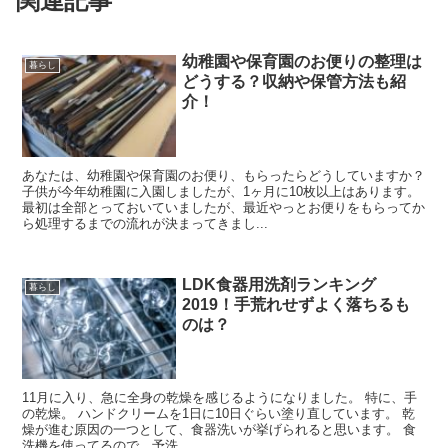
関連記事
幼稚園や保育園のお便りの整理は
暮らし
どうする？収納や保管方法も紹
介！
あなたは、幼稚園や保育園のお便り、もらったらどうしていますか？
子供が今年幼稚園に入園しましたが、1ヶ月に10枚以上はあります。
最初は全部とっておいていましたが、最近やっとお便りをもらってか
ら処理するまでの流れが決まってきまし...
LDK食器用洗剤ランキング
暮らし
2019！手荒れせずよく落ちるも
のは？
11月に入り、急に全身の乾燥を感じるようになりました。 特に、手
の乾燥。 ハンドクリームを1日に10日ぐらい塗り直しています。 乾
燥が進む原因の一つとして、食器洗いが挙げられると思います。 食
洗機を使ってるので、予洗...